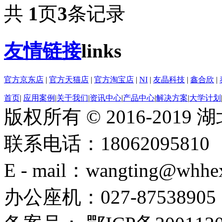
共
1
页
3
条记录
友情链接
links
官方京东店
|
官方天猫店
|
官方淘宝店
|
NI
|
友晶科技
|
鑫合欣
|
首页
|
应用案例
|
关于我们
|
资讯中心
|
产品中心
|
解决方案
|
大学计划
版权所有 © 2016-201
联系电话：18062095810
E - mail：wangting@whhe
办公座机：027-87538905