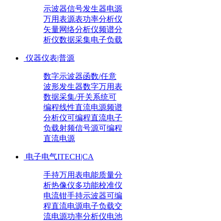
示波器
信号发生器
电源
万用表
源表
功率分析仪
矢量网络分析仪
频谱分
析仪
数据采集
电子负载
仪器仪表|普源
数字示波器
函数/任意
波形发生器
数字万用表
数据采集/开关系统
可
编程线性直流电源
频谱
分析仪
可编程直流电子
负载
射频信号源
可编程
直流电源
电子电气ITECH|CA
手持万用表
电能质量分
析
热像仪
多功能校准仪
电流钳
手持示波器
可编
程直流电源
电子负载
交
流电源
功率分析仪
电池