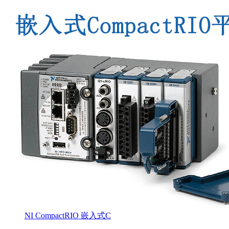
NI CompactRIO 嵌入式C