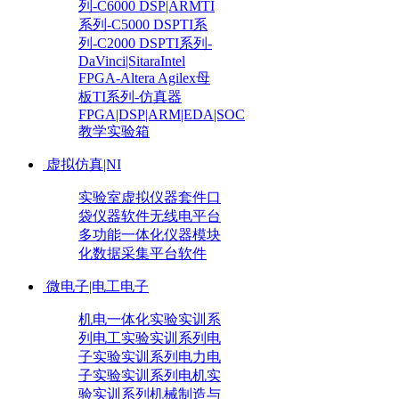
列-C6000 DSP|ARM
TI
系列-C5000 DSP
TI系
列-C2000 DSP
TI系列-
DaVinci|Sitara
Intel
FPGA-Altera Agilex母
板
TI系列-仿真器
FPGA|DSP|ARM|EDA|SOC
教学实验箱
虚拟仿真|NI
实验室虚拟仪器套件
口
袋仪器
软件无线电平台
多功能一体化仪器
模块
化数据采集平台
软件
微电子|电工电子
机电一体化实验实训系
列
电工实验实训系列
电
子实验实训系列
电力电
子实验实训系列
电机实
验实训系列
机械制造与