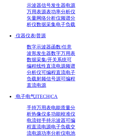
示波器
信号发生器
电源
万用表
源表
功率分析仪
矢量网络分析仪
频谱分
析仪
数据采集
电子负载
仪器仪表|普源
数字示波器
函数/任意
波形发生器
数字万用表
数据采集/开关系统
可
编程线性直流电源
频谱
分析仪
可编程直流电子
负载
射频信号源
可编程
直流电源
电子电气ITECH|CA
手持万用表
电能质量分
析
热像仪
多功能校准仪
电流钳
手持示波器
可编
程直流电源
电子负载
交
流电源
功率分析仪
电池