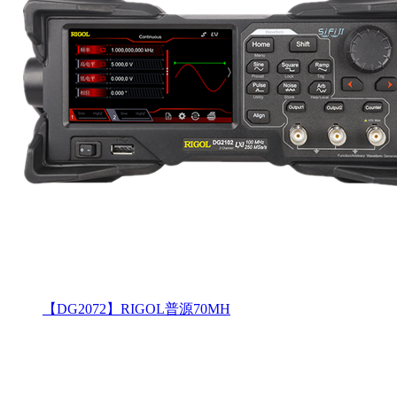
【DG2072】RIGOL普源70MH