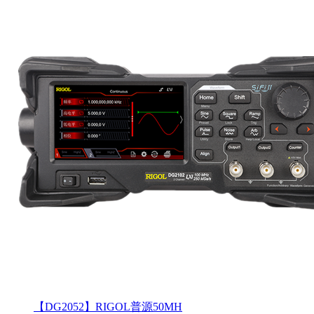
【DG2052】RIGOL普源50MH