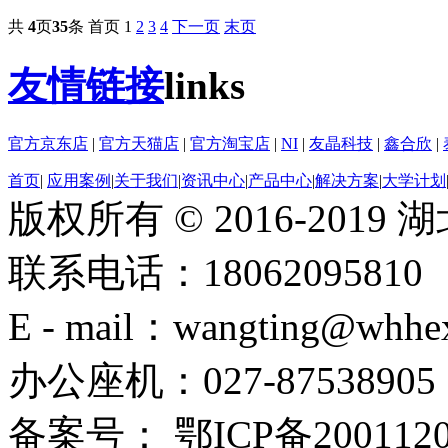
共
4
页
35
条
首页
1
2
3
4
下一页
末页
友情链接
links
官方京东店
|
官方天猫店
|
官方淘宝店
|
NI
|
友晶科技
|
鑫合欣
|
首页
|
应用案例
|
关于我们
|
资讯中心
|
产品中心
|
解决方案
|
大学计划
版权所有 © 2016-201
联系电话：18062095810
E - mail：wangting@whhe
办公座机：027-87538905
备案号： 鄂ICP备2001120