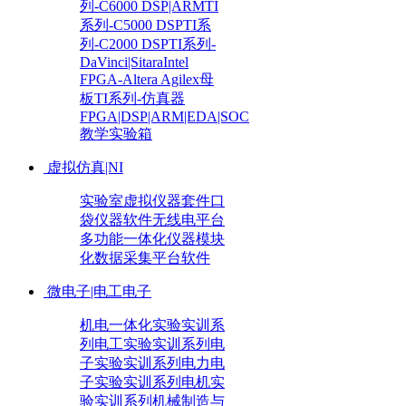
列-C6000 DSP|ARM
TI
系列-C5000 DSP
TI系
列-C2000 DSP
TI系列-
DaVinci|Sitara
Intel
FPGA-Altera Agilex母
板
TI系列-仿真器
FPGA|DSP|ARM|EDA|SOC
教学实验箱
虚拟仿真|NI
实验室虚拟仪器套件
口
袋仪器
软件无线电平台
多功能一体化仪器
模块
化数据采集平台
软件
微电子|电工电子
机电一体化实验实训系
列
电工实验实训系列
电
子实验实训系列
电力电
子实验实训系列
电机实
验实训系列
机械制造与