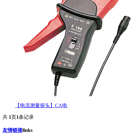
【电流测量探头】CA电
共
1
页
1
条记录
友情链接
links