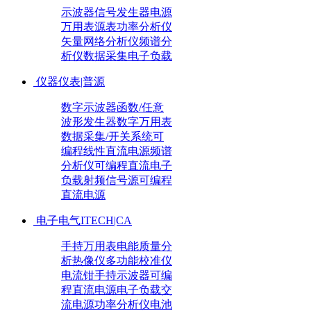
示波器
信号发生器
电源
万用表
源表
功率分析仪
矢量网络分析仪
频谱分
析仪
数据采集
电子负载
仪器仪表|普源
数字示波器
函数/任意
波形发生器
数字万用表
数据采集/开关系统
可
编程线性直流电源
频谱
分析仪
可编程直流电子
负载
射频信号源
可编程
直流电源
电子电气ITECH|CA
手持万用表
电能质量分
析
热像仪
多功能校准仪
电流钳
手持示波器
可编
程直流电源
电子负载
交
流电源
功率分析仪
电池